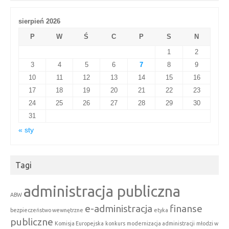
sierpień 2026
P
W
Ś
C
P
S
N
1
2
3
4
5
6
7
8
9
10
11
12
13
14
15
16
17
18
19
20
21
22
23
24
25
26
27
28
29
30
31
« sty
Tagi
administracja publiczna
ABW
e-administracja
finanse
bezpieczeństwo wewnętrzne
etyka
publiczne
Komisja Europejska
konkurs
modernizacja administracji
młodzi w