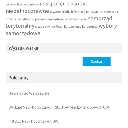
osiągnięcia
osoby
wyborach samorządowych
niepełnosprawne
otwarte źródła informacji
partycypacja społeczna
samorząd
prawo konstytucyjne
prawo samorządowe
prawo wyborcze
terytorialny
wybory
służba cywilna
Team Europe
Unia Europejska
samorządowe
Wyszukiwarka
Szukaj:
Polecamy
Uniwersytet Warszawski
Wydział Nauk Politycznych i Studiów Międzynarodowych UW
Instytut Nauk Politycznych UW