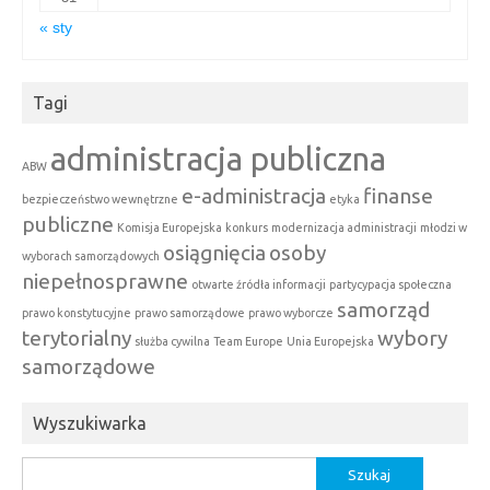
« sty
Tagi
administracja publiczna
ABW
e-administracja
finanse
bezpieczeństwo wewnętrzne
etyka
publiczne
Komisja Europejska
konkurs
modernizacja administracji
młodzi w
osiągnięcia
osoby
wyborach samorządowych
niepełnosprawne
otwarte źródła informacji
partycypacja społeczna
samorząd
prawo konstytucyjne
prawo samorządowe
prawo wyborcze
terytorialny
wybory
służba cywilna
Team Europe
Unia Europejska
samorządowe
Wyszukiwarka
Szukaj: