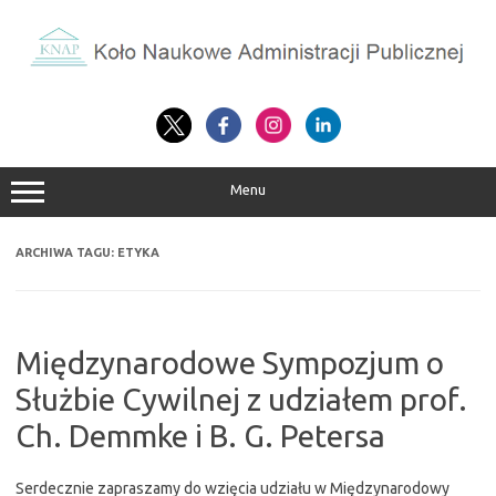
Przejdź
do
treści
Menu
ARCHIWA TAGU:
ETYKA
Międzynarodowe Sympozjum o
Służbie Cywilnej z udziałem prof.
Ch. Demmke i B. G. Petersa
Serdecznie zapraszamy do wzięcia udziału w Międzynarodowy