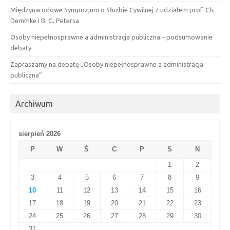
Międzynarodowe Sympozjum o Służbie Cywilnej z udziałem prof. Ch.
Demmke i B. G. Petersa
Osoby niepełnosprawne a administracja publiczna – podsumowanie
debaty.
Zapraszamy na debatę ,,Osoby niepełnosprawne a administracja
publiczna”
Archiwum
sierpień 2026
P
W
Ś
C
P
S
N
1
2
3
4
5
6
7
8
9
10
11
12
13
14
15
16
17
18
19
20
21
22
23
24
25
26
27
28
29
30
31