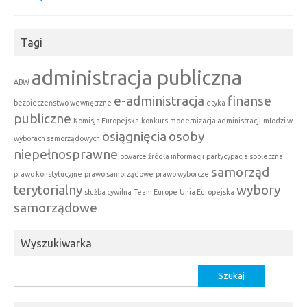
Tagi
administracja publiczna
ABW
e-administracja
finanse
bezpieczeństwo wewnętrzne
etyka
publiczne
Komisja Europejska
konkurs
modernizacja administracji
młodzi w
osiągnięcia
osoby
wyborach samorządowych
niepełnosprawne
otwarte źródła informacji
partycypacja społeczna
samorząd
prawo konstytucyjne
prawo samorządowe
prawo wyborcze
terytorialny
wybory
służba cywilna
Team Europe
Unia Europejska
samorządowe
Wyszukiwarka
Szukaj: