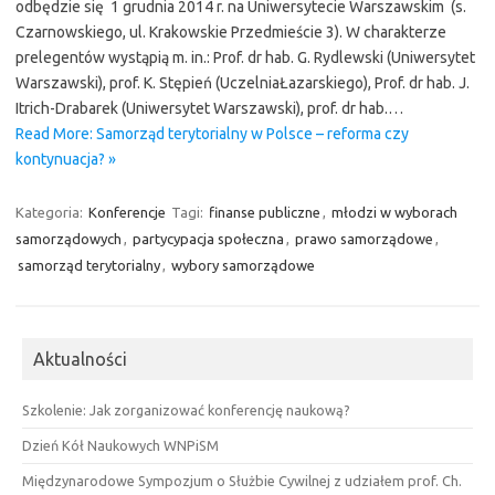
odbędzie się 1 grudnia 2014 r. na Uniwersytecie Warszawskim (s.
Czarnowskiego, ul. Krakowskie Przedmieście 3). W charakterze
prelegentów wystąpią m. in.: Prof. dr hab. G. Rydlewski (Uniwersytet
Warszawski), prof. K. Stępień (UczelniaŁazarskiego), Prof. dr hab. J.
Itrich-Drabarek (Uniwersytet Warszawski), prof. dr hab.…
Read More: Samorząd terytorialny w Polsce – reforma czy
kontynuacja? »
Kategoria:
Konferencje
Tagi:
finanse publiczne
,
młodzi w wyborach
samorządowych
,
partycypacja społeczna
,
prawo samorządowe
,
samorząd terytorialny
,
wybory samorządowe
Aktualności
Szkolenie: Jak zorganizować konferencję naukową?
Dzień Kół Naukowych WNPiSM
Międzynarodowe Sympozjum o Służbie Cywilnej z udziałem prof. Ch.