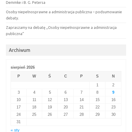
Demmke i B. G. Petersa
Osoby niepełnosprawne a administracja publiczna – podsumowanie
debaty.
Zapraszamy na debatę ,,Osoby niepełnosprawne a administracja
publiczna”
Archiwum
sierpień 2026
P
W
Ś
C
P
S
N
1
2
3
4
5
6
7
8
9
10
11
12
13
14
15
16
17
18
19
20
21
22
23
24
25
26
27
28
29
30
31
« sty